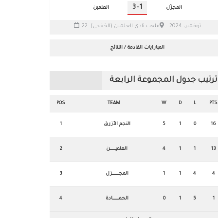
3
-
1
المجزّل
العلمين
22 نوفمبر، 2024
ملعب نادي العلمين (الخفجي)
المبارايات القادمة / النتائج
ترتيب جدول المجموعة الرابعة
POS
TEAM
W
D
L
PTS
16
0
1
5
النجم الأزرق
1
13
1
1
4
العلميـــــــــــن
2
4
4
1
1
المجــــــــــــــزل
3
1
5
1
0
الحمـــــــــــــادة
4