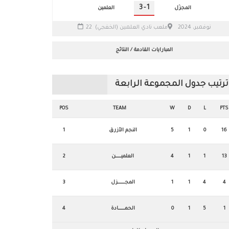
3
-
1
المجزّل
العلمين
22 نوفمبر، 2024
ملعب نادي العلمين (الخفجي)
المبارايات القادمة / النتائج
ترتيب جدول المجموعة الرابعة
POS
TEAM
W
D
L
PTS
16
0
1
5
النجم الأزرق
1
13
1
1
4
العلميـــــــــــن
2
4
4
1
1
المجــــــــــــــزل
3
1
5
1
0
الحمـــــــــــــادة
4