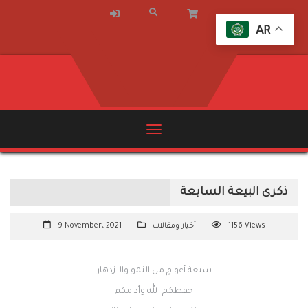
AR
ذكرى البيعة السابعة
1156 Views
أخبار ومقالات
9 November، 2021
سبعة أعوامٍ من النمو والازدهار
حفظكم الله وأدامكم