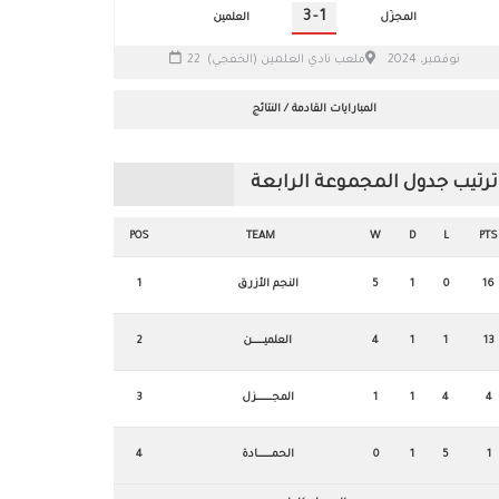
3
-
1
المجزّل
العلمين
22 نوفمبر، 2024
ملعب نادي العلمين (الخفجي)
المبارايات القادمة / النتائج
ترتيب جدول المجموعة الرابعة
POS
TEAM
W
D
L
PTS
16
0
1
5
النجم الأزرق
1
13
1
1
4
العلميـــــــــــن
2
4
4
1
1
المجــــــــــــــزل
3
1
5
1
0
الحمـــــــــــــادة
4