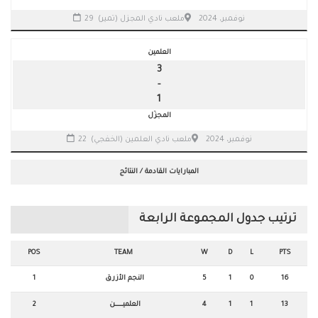
29 نوفمبر، 2024
ملعب نادي المجزل (تمير)
العلمين
3
-
1
المجزّل
22 نوفمبر، 2024
ملعب نادي العلمين (الخفجي)
المبارايات القادمة / النتائج
ترتيب جدول المجموعة الرابعة
POS
TEAM
W
D
L
PTS
16
0
1
5
النجم الأزرق
1
13
1
1
4
العلميـــــــــــن
2