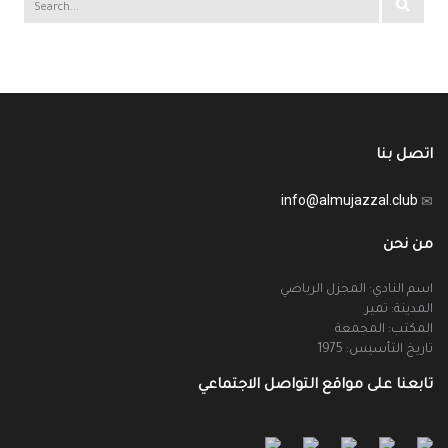
اتصل بنا
info@almujazzal.club
من نحن
اسم النادي: المجزل الرياضي
المدينة: تمير
المكتب: المجمعة
تاريخ التأسيس: 1975
تابعنا على مواقع التواصل الاجتماعي