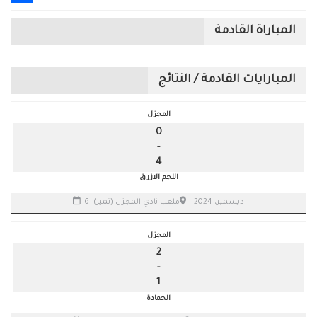
Share
المباراة القادمة
المبارايات القادمة / النتائج
المجزّل
0
-
4
النجم الازرق
6 ديسمبر، 2024
ملعب نادي المجزل (تمير)
المجزّل
2
-
1
الحمادة