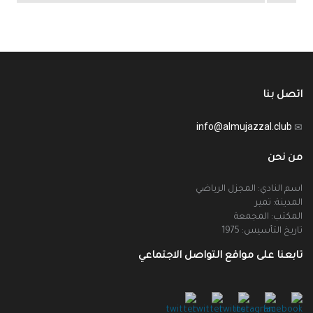
اتصل بنا
info@almujazzal.club
من نحن
اسم النادي: المجزل الرياضي
المدينة: تمير
المكتب: المجمعة
تاريخ التأسيس: 1975
تابعنا على مواقع التواصل الاجتماعي