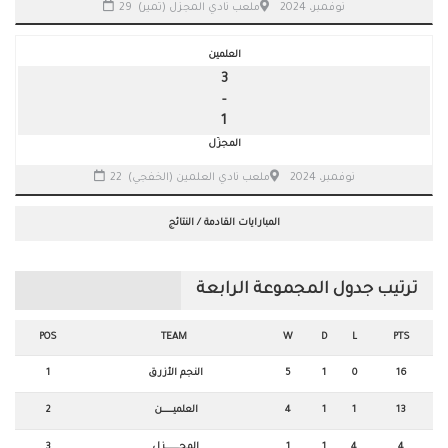
29 نوفمبر، 2024
ملعب نادي المجزل (تمير)
العلمين
3
-
1
المجزّل
22 نوفمبر، 2024
ملعب نادي العلمين (الخفجي)
المبارايات القادمة / النتائج
ترتيب جدول المجموعة الرابعة
POS
TEAM
W
D
L
PTS
16
0
1
5
النجم الأزرق
1
13
1
1
4
العلميـــــــــــن
2
4
4
1
1
المجــــــــــــــزل
3