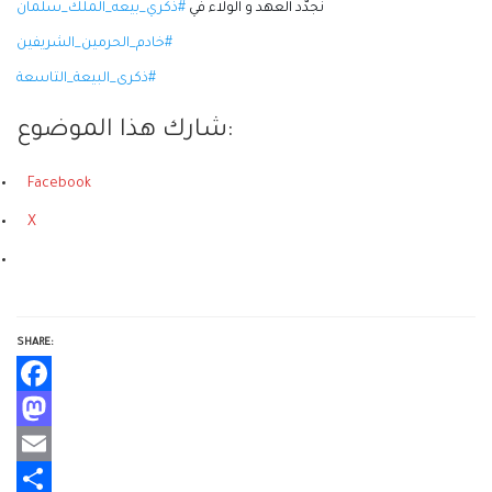
نجدّد العهد و الولاء في
#ذكري_بيعه_الملك_سلمان
#خادم_الحرمين_الشريفين
#ذكرى_البيعة_التاسعة
شارك هذا الموضوع:
Facebook
X
SHARE:
Facebook
Mastodon
Email