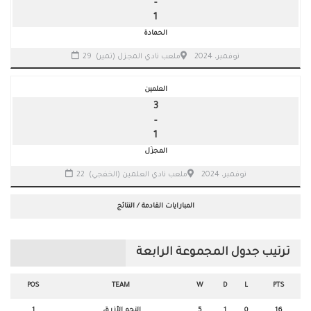
-
1
الحمادة
29 نوفمبر، 2024
ملعب نادي المجزل (تمير)
العلمين
3
-
1
المجزّل
22 نوفمبر، 2024
ملعب نادي العلمين (الخفجي)
المبارايات القادمة / النتائج
ترتيب جدول المجموعة الرابعة
POS
TEAM
W
D
L
PTS
16
0
1
5
النجم الأزرق
1