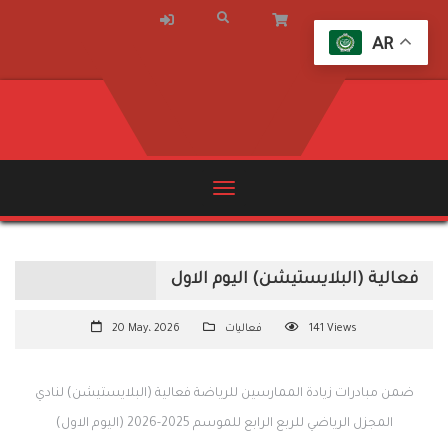
AR
فعالية (البلايستيشن) اليوم الاول
141 Views
فعاليات
20 May، 2026
ضمن مبادرات زيادة الممارسين للرياضة فعالية (البلايستيشن) لنادي
المجزل الرياضي للربع الرابع للموسم 2025-2026 (اليوم الاول)