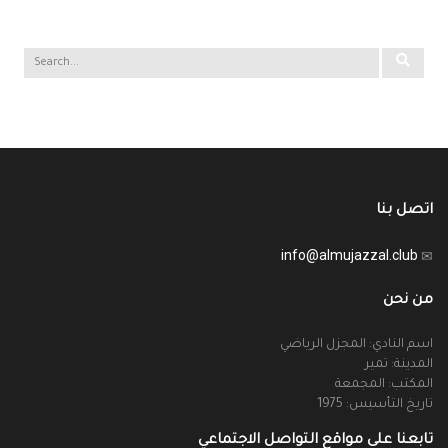
اتصل بنا
info@almujazzal.club
من نحن
اسم النادي: المجزل الرياضي
المدينة: تمير
المكتب: المجمعة
تاريخ التأسيس: 1975
تابعنا على مواقع التواصل الاجتماعي