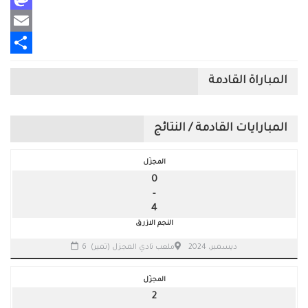
Mastodon
Email
Share
المباراة القادمة
المبارايات القادمة / النتائج
المجزّل
0
-
4
النجم الازرق
6 ديسمبر، 2024
ملعب نادي المجزل (تمير)
المجزّل
2