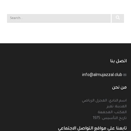
اتصل بنا
info@almujazzal.club
من نحن
اسم النادي: المجزل الرياضي
المدينة: تمير
المكتب: المجمعة
تاريخ التأسيس: 1975
تابعنا على مواقع التواصل الاجتماعي