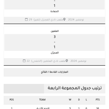
-
1
الحمادة
29 نوفمبر، 2024
ملعب نادي المجزل (تمير)
العلمين
3
-
1
المجزّل
22 نوفمبر، 2024
ملعب نادي العلمين (الخفجي)
المبارايات القادمة / النتائج
ترتيب جدول المجموعة الرابعة
POS
TEAM
W
D
L
PTS
16
0
1
5
النجم الأزرق
1