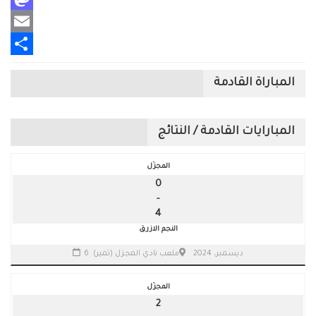
Mastodon
Email
Share
المباراة القادمة
المبارايات القادمة / النتائج
المجزّل
0
-
4
النجم الازرق
6 ديسمبر، 2024
ملعب نادي المجزل (تمير)
المجزّل
2