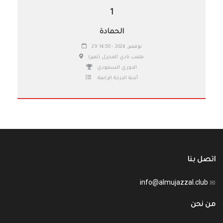
1
الحمادة
29 نوفمبر، 2024 - 14:50
ملعب نادي المجزل (تمير)
الدوري السعودي
أندية الدرجة الرابعة
اتصل بنا
info@almujazzal.club
من نحن