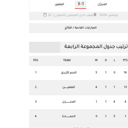
3
-
1
المجزّل
العلمين
22 نوفمبر، 2024
ملعب نادي العلمين (الخفجي)
المبارايات القادمة / النتائج
ترتيب جدول المجموعة الرابعة
POS
TEAM
W
D
L
PTS
16
0
1
5
النجم الأزرق
1
13
1
1
4
العلميـــــــــــن
2
4
4
1
1
المجــــــــــــــزل
3
1
5
1
0
الحمـــــــــــــادة
4