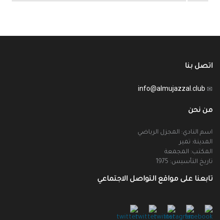
اتصل بنا
info@almujazzal.club
من نحن
اسم النادي: المجزل الرياضي
المدينة: تمير
المكتب: المجمعة
تاريخ التأسيس: 1975
تابعنا على مواقع التواصل الاجتماعي