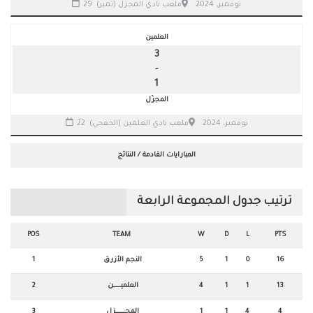
29 نوفمبر، 2024
ملعب نادي المجزل (تمير)
العلمين
3
-
1
المجزّل
22 نوفمبر، 2024
ملعب نادي العلمين (الخفجي)
المبارايات القادمة / النتائج
ترتيب جدول المجموعة الرابعة
POS
TEAM
W
D
L
PTS
16
0
1
5
النجم الأزرق
1
13
1
1
4
العلميـــــــــــن
2
4
4
1
1
المجــــــــــــــزل
3