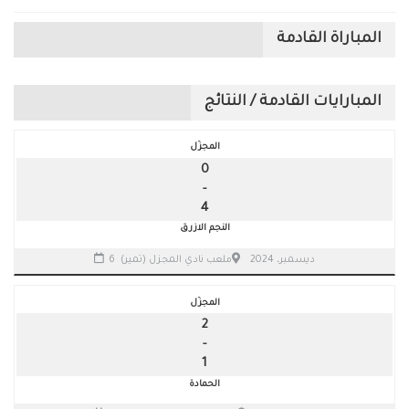
المباراة القادمة
المبارايات القادمة / النتائج
المجزّل
0
-
4
النجم الازرق
6 ديسمبر، 2024
ملعب نادي المجزل (تمير)
المجزّل
2
-
1
الحمادة