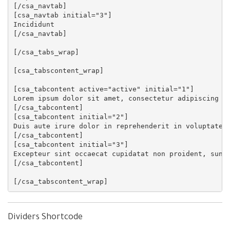
[/csa_navtab]

[csa_navtab initial="3"]

Incididunt

[/csa_navtab]

[/csa_tabs_wrap]

[csa_tabscontent_wrap]

[csa_tabcontent active="active" initial="1"]

Lorem ipsum dolor sit amet, consectetur adipiscing el
[/csa_tabcontent]

[csa_tabcontent initial="2"]

Duis aute irure dolor in reprehenderit in voluptate v
[/csa_tabcontent]

[csa_tabcontent initial="3"]

Excepteur sint occaecat cupidatat non proident, sunt 
[/csa_tabcontent]

Dividers Shortcode