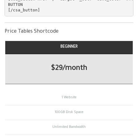
BUTTON

Price Tables Shortcode
BEGINNER
$29/month
1 Website
100GB Disk Space
Unlimited Bandwidth