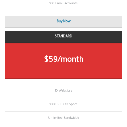
100 Email Accounts
Buy Now
STANDARD
$59/month
10 Websites
1000GB Disk Space
Unlimited Bandwidth