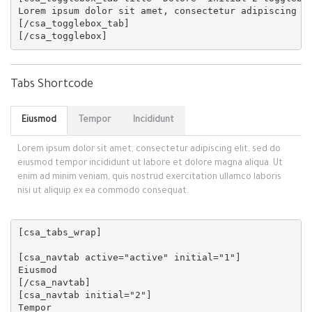
Lorem ipsum dolor sit amet, consectetur adipiscing el
[/csa_togglebox_tab]

Tabs Shortcode
Eiusmod
Tempor
Incididunt
Lorem ipsum dolor sit amet, consectetur adipiscing elit, sed do
eiusmod tempor incididunt ut labore et dolore magna aliqua. Ut
enim ad minim veniam, quis nostrud exercitation ullamco laboris
nisi ut aliquip ex ea commodo consequat.
[csa_tabs_wrap]

[csa_navtab active="active" initial="1"]

Eiusmod

[/csa_navtab]

[csa_navtab initial="2"]

Tempor
