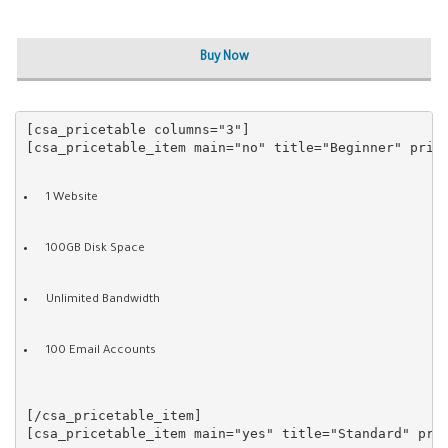
Buy Now
[csa_pricetable columns="3"]

1 Website
100GB Disk Space
Unlimited Bandwidth
100 Email Accounts
[/csa_pricetable_item]
