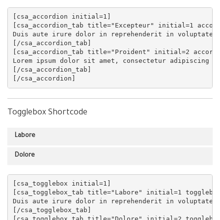
[csa_accordion initial=1]

[csa_accordion_tab title="Excepteur" initial=1 accord
Duis aute irure dolor in reprehenderit in voluptate v
[/csa_accordion_tab]

[csa_accordion_tab title="Proident" initial=2 accordi
Lorem ipsum dolor sit amet, consectetur adipiscing el
[/csa_accordion_tab]

Togglebox Shortcode
Labore
Dolore
[csa_togglebox initial=1]

[csa_togglebox_tab title="Labore" initial=1 togglebox
Duis aute irure dolor in reprehenderit in voluptate v
[/csa_togglebox_tab]

[csa_togglebox_tab title="Dolore" initial=2 togglebox